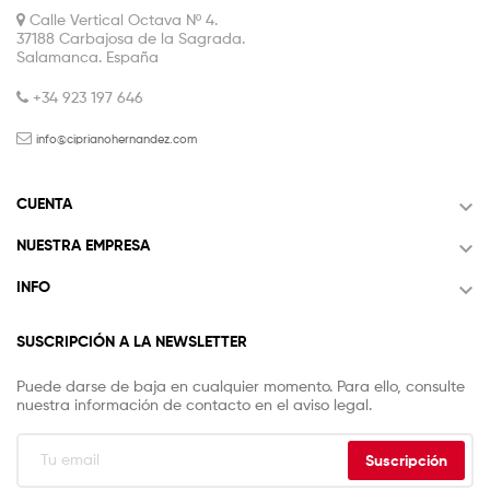
Calle Vertical Octava Nº 4.
37188 Carbajosa de la Sagrada.
Salamanca. España
+34 923 197 646
info@ciprianohernandez.com

CUENTA

NUESTRA EMPRESA

INFO
SUSCRIPCIÓN A LA NEWSLETTER
Puede darse de baja en cualquier momento. Para ello, consulte
nuestra información de contacto en el aviso legal.
Suscripción