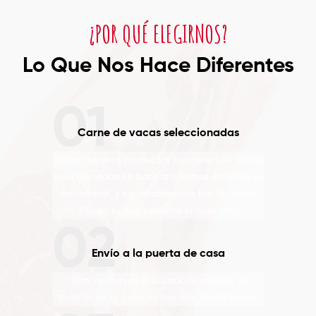
¿POR QUÉ ELEGIRNOS?
Lo Que Nos Hace Diferentes
Carne de vacas seleccionadas
Todos nuestros productos provienen de vacas
seleccionadas en base a nuestros estándares
de calidad, y los establecidos por la norma
IFS, en la que tenemos el nivel alto.
Envío a la puerta de casa
Una vez hayas finalizado tu pedido, lo
tendrás en tu casa en tan sólo 24/48 horas*