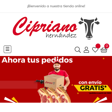
¡Bienvenido a nuestra tienda online!
0
Navegación
☰
de
palanca