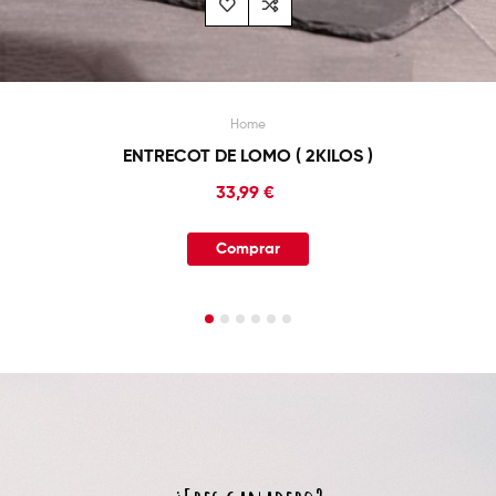
Home
FILETE DE PRIMERA A ( 2KILOS )
Precio
29,99 €
Comprar