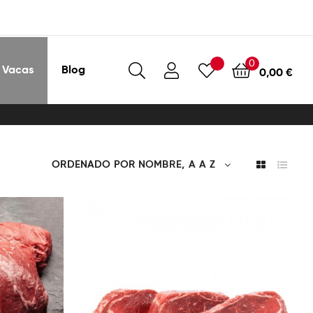
0
 Vacas
Blog
0,00 €
ORDENADO POR
NOMBRE, A A Z